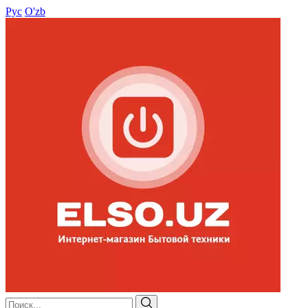
Рус
O'zb