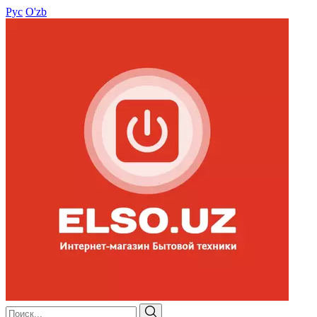
Рус
O'zb