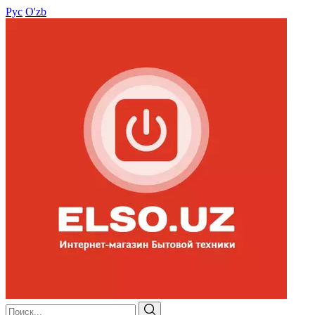
Рус
O'zb