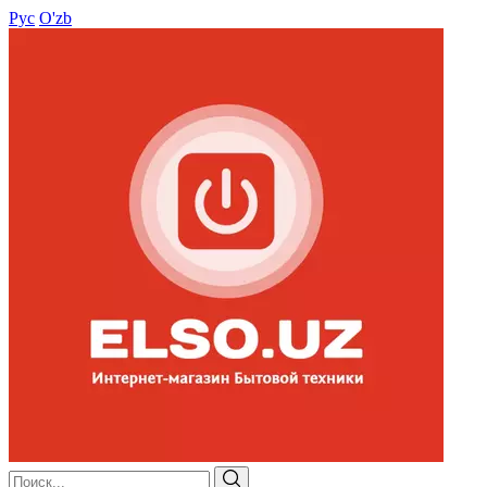
Рус
O'zb