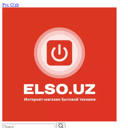
Рус
O'zb