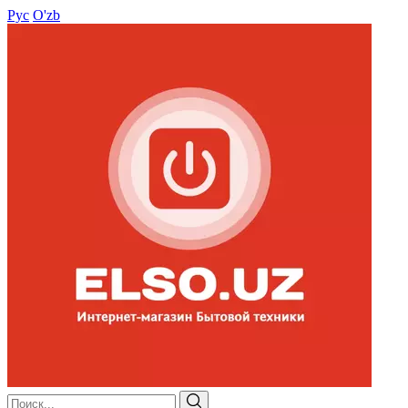
Рус
O'zb