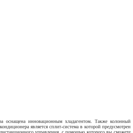
ера оснащена инновационным хладагентом. Также колонный
ондиционера является сплит-система в которой предусмотрен
 дистанционного управления, с помощью которого вы сможете