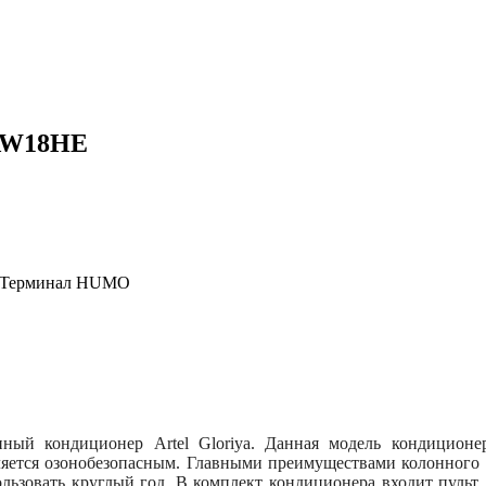
4AW18HE
, Терминал HUMO
ный кондиционер Artel Gloriya. Данная модель кондицион
яется озонобезопасным. Главными преимуществами колонного к
льзовать круглый год. В комплект кондиционера входит пульт