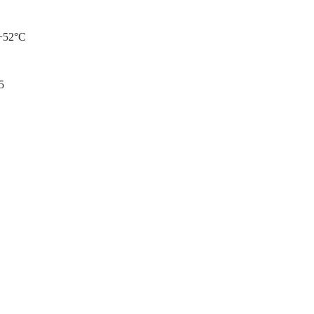
+52°С
5