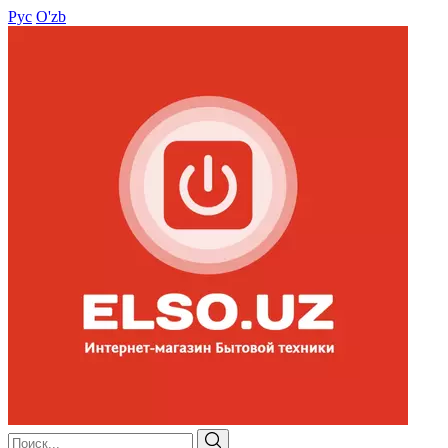
Рус
O'zb