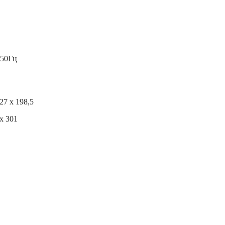
 50Гц
27 х 198,5
х 301