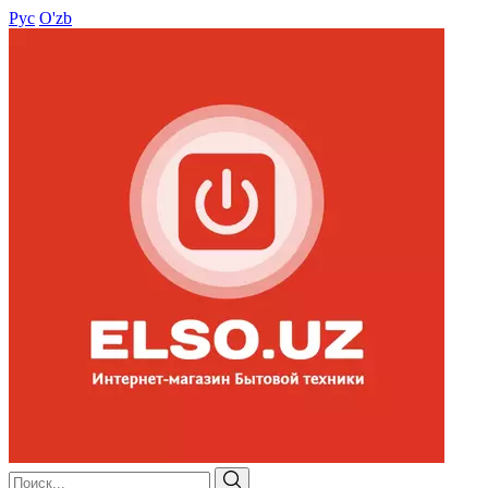
Рус
O'zb