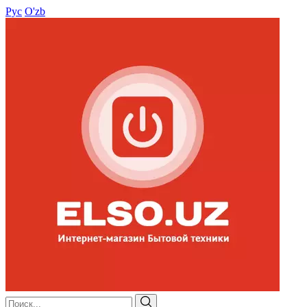
Рус
O'zb