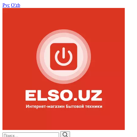
Рус
O'zb