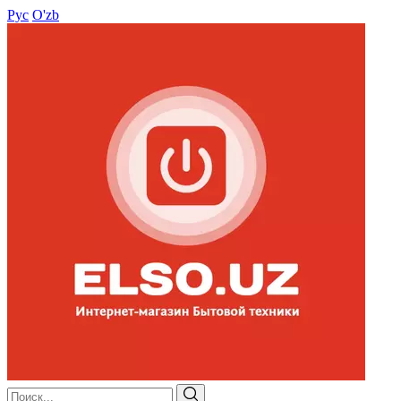
Рус
O'zb