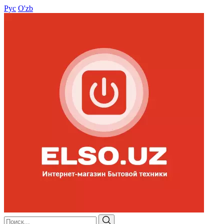
Рус
O'zb