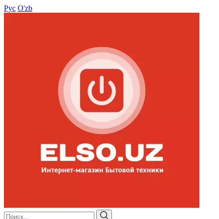
Рус
O'zb