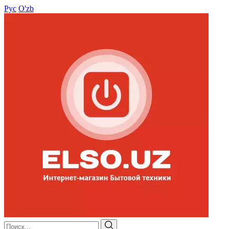
Рус
O'zb