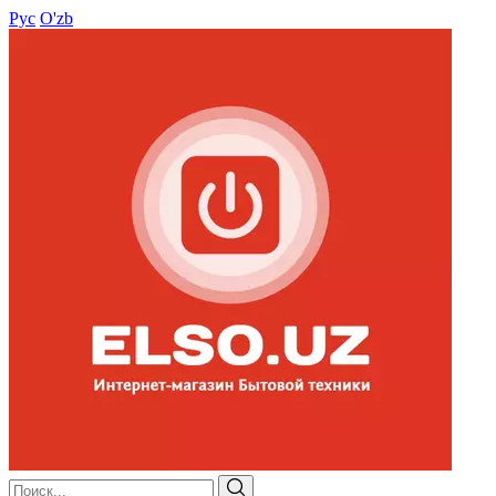
Рус
O'zb