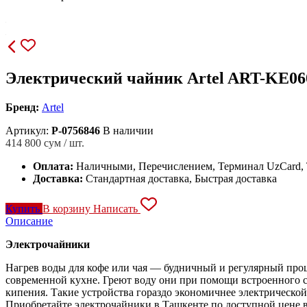
Электрический чайник Artel ART-KE06
Бренд:
Artel
Артикул:
P-0756846
В наличии
414 800
сум / шт.
Оплата:
Наличными, Перечислением, Терминал UzCard
Доставка:
Стандартная доставка, Быстрая доставка
Купить
В корзину
Написать
Описание
Электрочайники
Нагрев воды для кофе или чая — будничный и регулярный проц
современной кухне. Греют воду они при помощи встроенного 
кипения. Такие устройства гораздо экономичнее электрическо
Приобретайте электрочайники в Ташкенте по доступной цене 