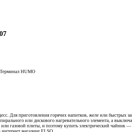
07
, Терминал HUMO
есс. Для приготовления горячих напитков, желе или быстрых з
спирального или дискового нагревательного элемента, а выклю
й или газовой плиты, и поэтому купить электрический чайник 
в интернет магазине ELSO