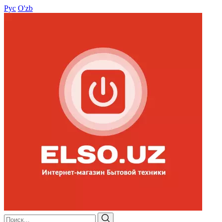
Рус
O'zb