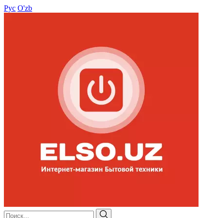
Рус
O'zb