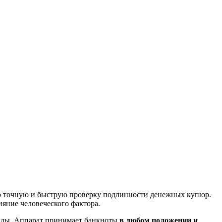
о точную и быструю проверку подлинности денежных купюр.
яние человеческого фактора.
кунды. Аппарат принимает банкноты
в любом положении и