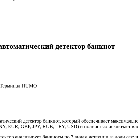
томатический детектор банкнот
, Терминал HUMO
тический детектор банкнот, который обеспечивает максимальн
, EUR, GBP, JPY, RUB, TRY, USD) и полностью исключает вли
етектор анализирует банкноты по 7 видам детекции за доли се