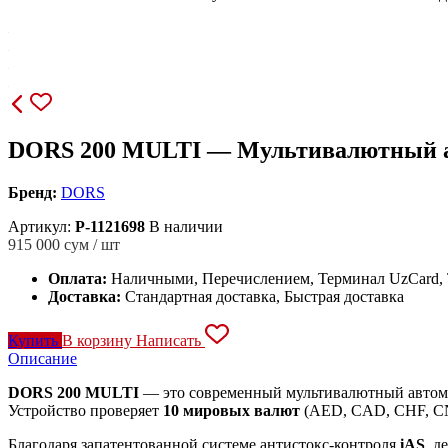
DORS 200 MULTI — Мультивалютный ав
Бренд:
DORS
Артикул:
P-1121698
В наличии
915 000
сум / шт
Оплата:
Наличными, Перечислением, Терминал UzCard
Доставка:
Стандартная доставка, Быстрая доставка
Купить
В корзину
Написать
Описание
DORS 200 MULTI
— это современный мультивалютный автома
Устройство проверяет
10 мировых валют
(AED, CAD, CHF, CNY
Благодаря запатентованной системе антистокс-контроля
iAS
, д