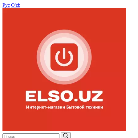
Рус
O'zb